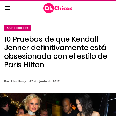
Saltar
al
contenido
principal
Curiosidades
Saltar
10 Pruebas de que Kendall
a
la
Jenner definitivamente está
navegación
obsesionada con el estilo de
principal
Paris Hilton
Por
Pilar Pony
25 de junio de 2017