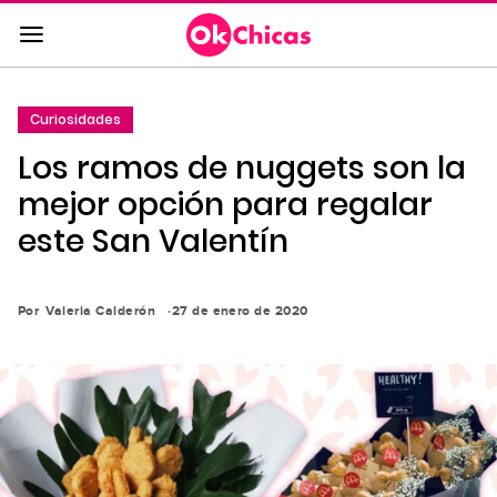
Saltar
al
contenido
principal
Curiosidades
Saltar
Los ramos de nuggets son la
a
la
mejor opción para regalar
navegación
este San Valentín
principal
Por
Valeria Calderón
27 de enero de 2020