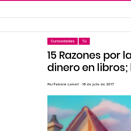
Saltar
al
contenido
principal
Saltar
Curiosidades
Tú
a
la
15 Razones por l
navegación
dinero en libros
principal
Por
Fabiola Lomeli
16 de julio de 2017