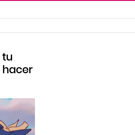
 tu
s hacer