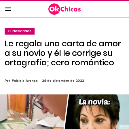
Saltar
al
contenido
principal
Curiosidades
Saltar
Le regala una carta de amor
a
la
a su novio y él le corrige su
navegación
ortografía; cero romántico
principal
Por
Fabiola Arenas
24 de diciembre de 2022