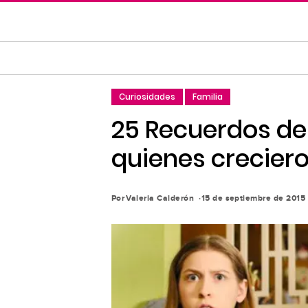
Saltar
al
contenido
principal
Saltar
Curiosidades
Familia
a
la
25 Recuerdos de 
navegación
quienes crecier
principal
Por
Valeria Calderón
15 de septiembre de 2015