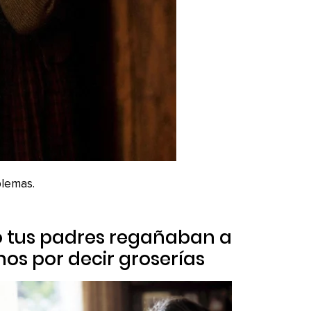
blemas.
o tus padres regañaban a
os por decir groserías