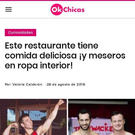
Saltar
al
contenido
principal
Curiosidades
Saltar
Este restaurante tiene
a
la
comida deliciosa ¡y meseros
navegación
en ropa interior!
principal
Por
Valeria Calderón
29 de agosto de 2019