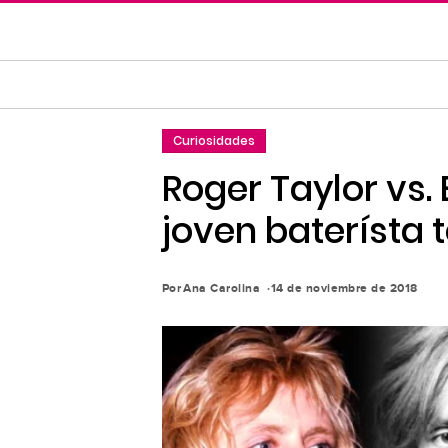
Saltar
al
contenido
principal
Saltar
Curiosidades
a
la
Roger Taylor vs.
navegación
joven baterísta 
principal
Por
Ana Carolina
14 de noviembre de 2018