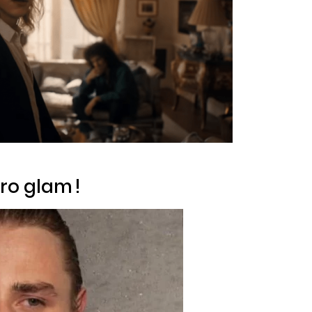
ero
glam
!