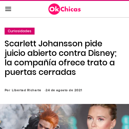
Saltar
al
contenido
principal
Curiosidades
Saltar
Scarlett Johansson pide
a
la
juicio abierto contra Disney;
navegación
la compañía ofrece trato a
principal
puertas cerradas
Por
Libertad Richarte
24 de agosto de 2021