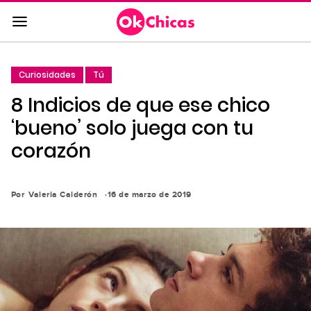
Saltar
al
contenido
principal
Curiosidades
Tú
Saltar
8 Indicios de que ese chico
a
la
‘bueno’ solo juega con tu
navegación
corazón
principal
Por
Valeria Calderón
16 de marzo de 2019