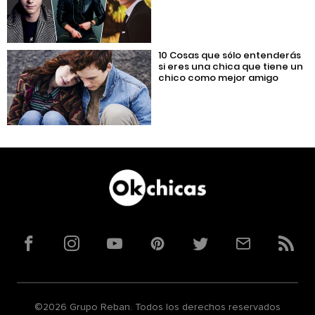
10 Cosas que sólo entenderás
si eres una chica que tiene un
chico como mejor amigo
Facebook
Instagram
YouTube
Pinterest
Twitter
Correo
RSS
©2026 Grupo Reban. Todos los derechos reservados