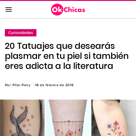
Saltar
al
contenido
principal
Curiosidades
Saltar
20 Tatuajes que desearás
a
la
plasmar en tu piel si también
navegación
eres adicta a la literatura
principal
Por
Pilar Pony
19 de febrero de 2018