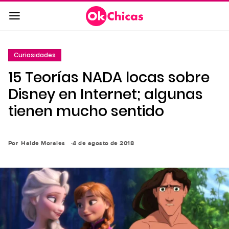
Saltar
al
contenido
principal
Curiosidades
Saltar
15 Teorías NADA locas sobre
a
la
Disney en Internet; algunas
navegación
tienen mucho sentido
principal
Por
Haide Morales
4 de agosto de 2018