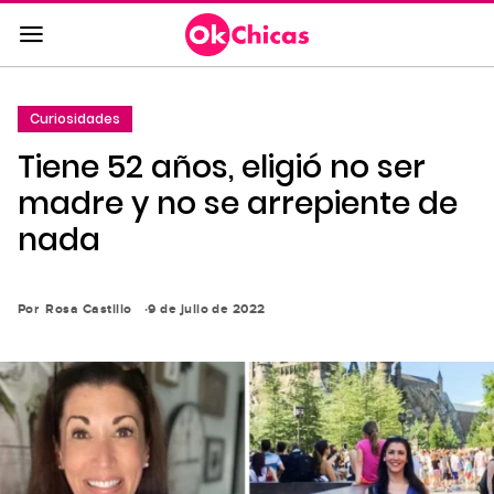
Saltar
al
contenido
principal
Curiosidades
Saltar
Tiene 52 años, eligió no ser
a
la
madre y no se arrepiente de
navegación
nada
principal
Por
Rosa Castillo
9 de julio de 2022