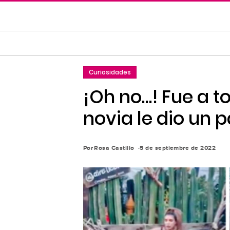
Saltar
al
contenido
principal
Saltar
Curiosidades
a
la
¡Oh no…! Fue a to
navegación
novia le dio un 
principal
Por
Rosa Castillo
5 de septiembre de 2022