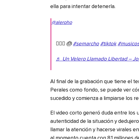
ella para intentar detenerla.
@aleroho
🤷🏼‍♀️ 🎂
#semarcho
#tiktok
#musicos
♬ Un Velero Llamado Libertad – Jos
Al final de la grabación que tiene el 
Perales como fondo, se puede ver có
sucedido y comienza a limpiarse los re
El video corto generó duda entre los 
autenticidad de la situación y deduje
llamar la atención y hacerse virales en 
al momento cuenta con 8.1 millones de