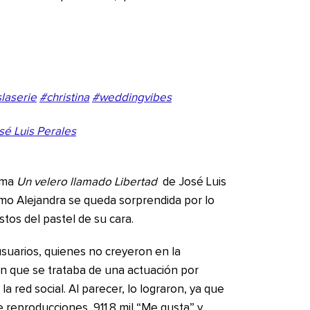
laserie
#christina
#weddingvibes
é Luis Perales
tema
Un velero llamado Libertad
de José Luis
mo Alejandra se queda sorprendida por lo
stos del pastel de su cara.
usuarios, quienes no creyeron en la
ron que se trataba de una actuación por
la red social. Al parecer, lo lograron, ya que
 reproducciones, 911.8 mil “Me gusta” y