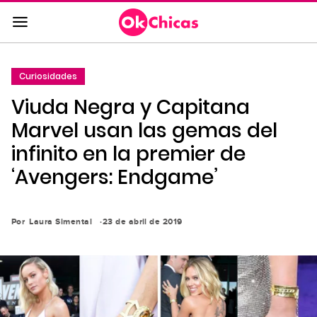
Saltar
al
contenido
principal
Curiosidades
Saltar
Viuda Negra y Capitana
a
la
Marvel usan las gemas del
navegación
infinito en la premier de
principal
‘Avengers: Endgame’
Por
Laura Simental
23 de abril de 2019