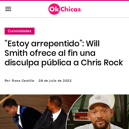
Saltar
al
contenido
principal
Curiosidades
Saltar
“Estoy arrepentido”: Will
a
la
Smith ofrece al fin una
navegación
disculpa pública a Chris Rock
principal
Por
Rosa Castillo
29 de julio de 2022