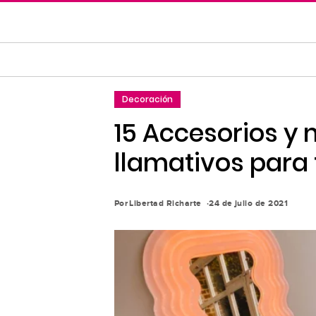
Saltar
al
contenido
principal
Saltar
Decoración
a
la
15 Accesorios y 
navegación
llamativos para 
principal
Por
Libertad Richarte
24 de julio de 2021