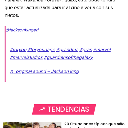
Panther: Wakanda Forever
, quizá, esta abue tendrá
que estar actualizada para ir al cine a verla con sus
nietos.
@jacksonkinged
#foryou
#foryoupage
#grandma
#gran
#marvel
#marvelstudios
#guardiansofthegalaxy
♬ original sound – Jackson king
TENDENCIAS
20 Situaciones típicas que sólo