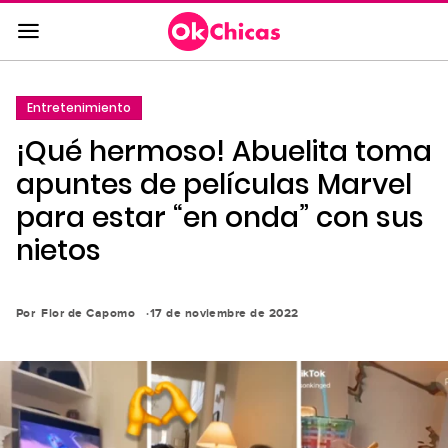
Saltar
al
contenido
principal
Entretenimiento
Saltar
¡Qué hermoso! Abuelita toma
a
la
apuntes de películas Marvel
navegación
para estar “en onda” con sus
principal
nietos
Por
Flor de Capomo
17 de noviembre de 2022