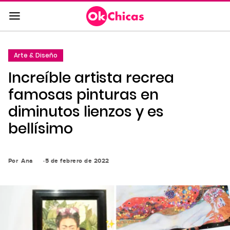
Saltar
al
contenido
principal
Arte & Diseño
Saltar
Increíble artista recrea
a
la
famosas pinturas en
navegación
diminutos lienzos y es
principal
bellísimo
Por
Ana
5 de febrero de 2022