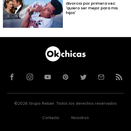
divorcio por primera vez:
‘quiero ser mejor para mis
hijos’
Facebook
Instagram
YouTube
Pinterest
Twitter
Correo
RSS
©2026 Grupo Reban. Todos los derechos reservados
Contacto
Nosotros