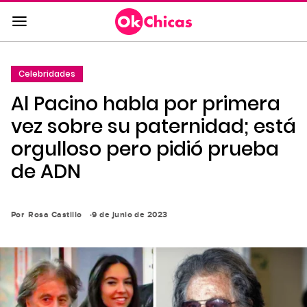
Saltar
al
contenido
principal
Celebridades
Saltar
Al Pacino habla por primera
a
la
vez sobre su paternidad; está
navegación
orgulloso pero pidió prueba
principal
de ADN
Por
Rosa Castillo
9 de junio de 2023