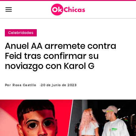
Saltar
al
contenido
principal
Celebridades
Saltar
Anuel AA arremete contra
a
la
Feid tras confirmar su
navegación
noviazgo con Karol G
principal
Por
Rosa Castillo
20 de junio de 2023