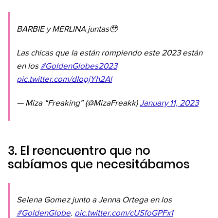
BARBIE y MERLINA juntas🥹
Las chicas que la están rompiendo este 2023 están
en los
#GoldenGlobes2023
pic.twitter.com/dIopjYh2Al
— Miza “Freaking” (@MizaFreakk)
January 11, 2023
3. El reencuentro que no
sabíamos que necesitábamos
Selena Gomez junto a Jenna Ortega en los
#GoldenGlobe
.
pic.twitter.com/cUSfoGPFx1