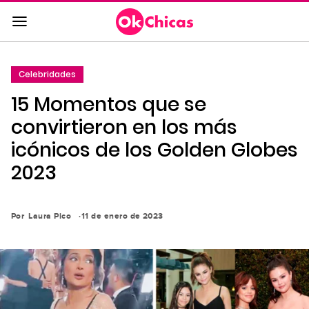
Saltar
al
contenido
principal
Celebridades
Saltar
15 Momentos que se
a
la
convirtieron en los más
navegación
icónicos de los Golden Globes
principal
2023
Por
Laura Pico
11 de enero de 2023