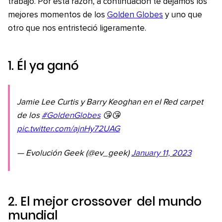
trabajo. Por esta razón, a continuación te dejamos los
mejores momentos de los
Golden Globes
y uno que
otro que nos entristeció ligeramente.
1. Él ya ganó
Jamie Lee Curtis y Barry Keoghan en el Red carpet
de los
#GoldenGlobes
😘😘
pic.twitter.com/ajnHy72UAG
— Evolución Geek (@ev_geek)
January 11, 2023
2. El mejor
crossover
del mundo
mundial