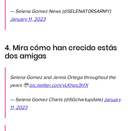
— Selena Gomez News (@SELENAT0RSARMY)
January 11, 2023
4. Mira cómo han crecido estás
dos amigas
Selena Gomez and Jenna Ortega throughout the
years 🥹
pic.twitter.com/yLKhqs3hfX
— Selena Gomez Charts (@SGchartupdate)
January
11, 2023