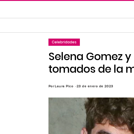
Saltar
al
contenido
principal
Saltar
Celebridades
a
la
Selena Gomez y
navegación
tomados de la 
principal
Por
Laura Pico
23 de enero de 2023