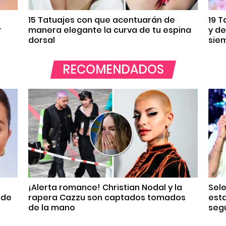
15 Tatuajes con que acentuarán de
19 
r
manera elegante la curva de tu espina
y d
dorsal
sie
RECOMENDADOS
¡Alerta romance! Christian Nodal y la
Sel
 de
rapera Cazzu son captados tomados
est
de la mano
seg