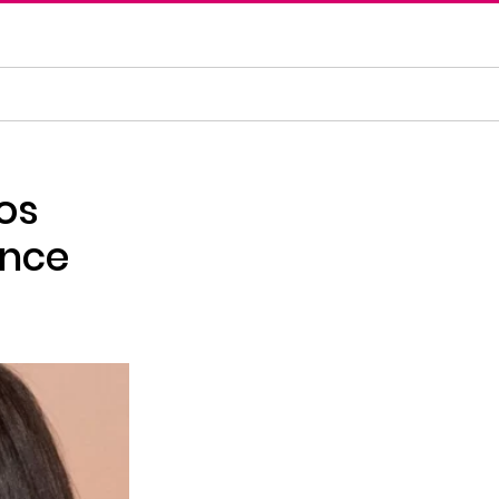
os
ance