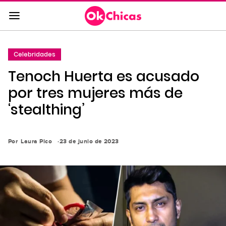
Saltar
al
contenido
principal
Celebridades
Saltar
Tenoch Huerta es acusado
a
la
por tres mujeres más de
navegación
‘stealthing’
principal
Por
Laura Pico
23 de junio de 2023