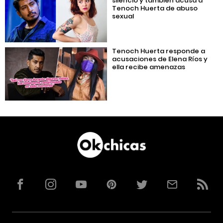
silencio y también acusa a
Tenoch Huerta de abuso
sexual
Tenoch Huerta responde a
acusaciones de Elena Ríos y
ella recibe amenazas
Facebook
Instagram
YouTube
Pinterest
Twitter
Correo
RSS