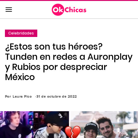
Saltar
al
contenido
principal
Celebridades
Saltar
¿Estos son tus héroes?
a
la
Tunden en redes a Auronplay
navegación
y Rubios por despreciar
principal
México
Por
Laura Pico
31 de octubre de 2022