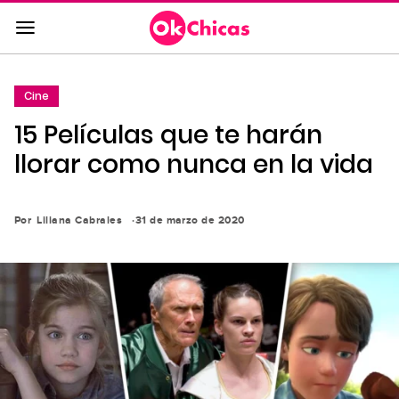
Saltar
al
contenido
principal
Cine
Saltar
15 Películas que te harán
a
la
llorar como nunca en la vida
navegación
principal
Por
Liliana Cabrales
31 de marzo de 2020