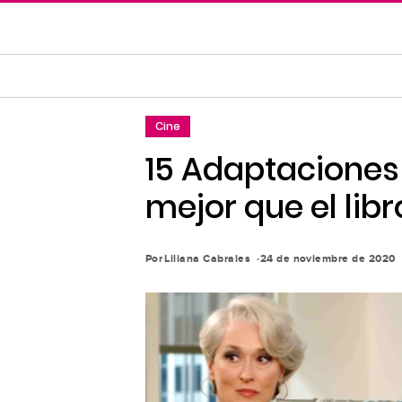
Saltar
al
contenido
principal
Saltar
Cine
a
la
15 Adaptaciones
navegación
mejor que el libr
principal
Por
Liliana Cabrales
24 de noviembre de 2020