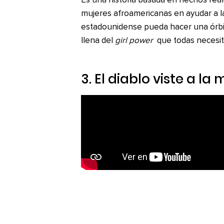
Es una historia basada en hechos reale
mujeres afroamericanas en ayudar a 
estadounidense pueda hacer una órbita
llena del
girl power
que todas necesi
3.
El diablo viste a la