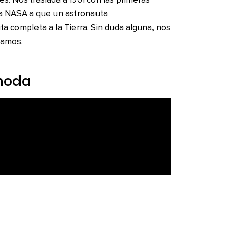
s. Nos traslada a 1961 con las primeras
la NASA a que un astronauta
 completa a la Tierra. Sin duda alguna, nos
tamos.
 moda