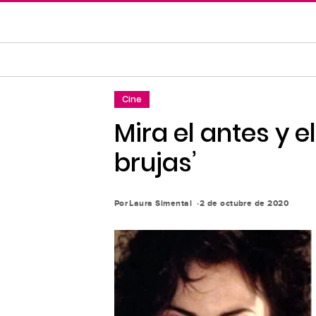
Saltar
al
contenido
principal
Saltar
Cine
a
la
Mira el antes y 
navegación
brujas’
principal
Por
Laura Simental
2 de octubre de 2020