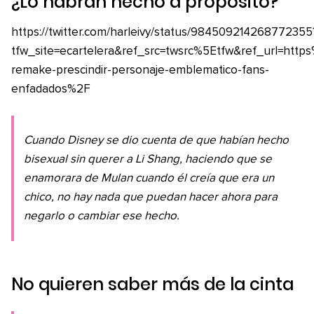
¿Lo habrán hecho a propósito?
https://twitter.com/harleivy/status/984509214268772355
tfw_site=ecartelera&ref_src=twsrc%5Etfw&ref_url=h
remake-prescindir-personaje-emblematico-fans-
enfadados%2F
Cuando Disney se dio cuenta de que habían hecho
bisexual sin querer a Li Shang, haciendo que se
enamorara de Mulan cuando él creía que era un
chico, no hay nada que puedan hacer ahora para
negarlo o cambiar ese hecho.
No quieren saber más de la cinta