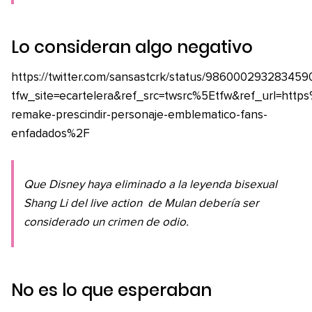
Lo consideran algo negativo
https://twitter.com/sansastcrk/status/986000293283459
tfw_site=ecartelera&ref_src=twsrc%5Etfw&ref_url=h
remake-prescindir-personaje-emblematico-fans-
enfadados%2F
Que Disney haya eliminado a la leyenda bisexual
Shang Li del
live action
de Mulan debería ser
considerado un crimen de odio.
No es lo que esperaban