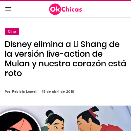
Saltar
al
contenido
principal
Cine
Saltar
Disney elimina a Li Shang de
a
la
la versión live-action de
navegación
Mulan y nuestro corazón está
principal
roto
Por
Fabiola Lomeli
18 de abril de 2018