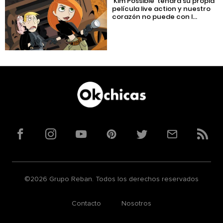
‘Kim Possible’ tendrá su propia
película live action y nuestro
corazón no puede con l...
Facebook
Instagram
YouTube
Pinterest
Twitter
Correo
RSS
©2026 Grupo Reban. Todos los derechos reservados
Contacto
Nosotros