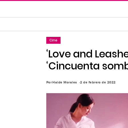
Saltar
al
contenido
principal
Saltar
Cine
a
la
‘Love and Leashe
navegación
‘Cincuenta sombr
principal
Por
Haide Morales
2 de febrero de 2022