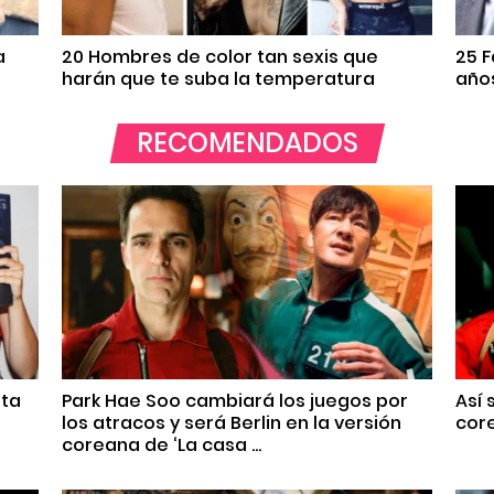
a
20 Hombres de color tan sexis que
25 
harán que te suba la temperatura
años
RECOMENDADOS
nta
Park Hae Soo cambiará los juegos por
Así 
los atracos y será Berlin en la versión
core
coreana de ‘La casa ...