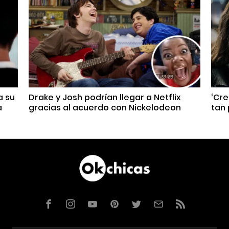
a su
Drake y Josh podrían llegar a Netflix
‘Cre
a
gracias al acuerdo con Nickelodeon
tan 
Facebook
Instagram
YouTube
Pinterest
Twitter
Correo
RSS