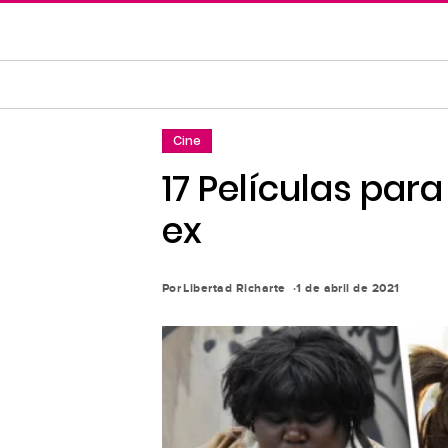
Saltar
al
contenido
principal
Saltar
Cine
a
la
17 Películas para 
navegación
ex
principal
Por
Libertad Richarte
1 de abril de 2021