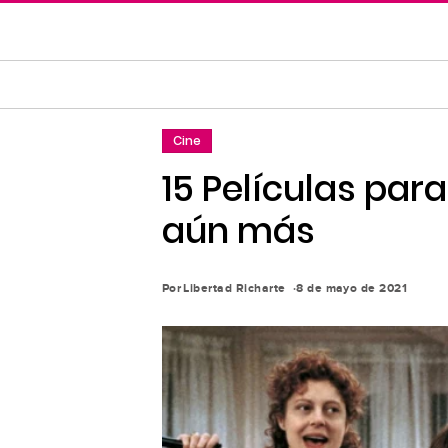
Saltar
al
contenido
principal
Saltar
Cine
a
la
15 Películas par
navegación
aún más
principal
Por
Libertad Richarte
8 de mayo de 2021