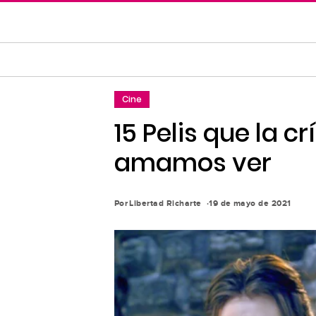
Saltar
al
contenido
principal
Saltar
Cine
a
la
15 Pelis que la c
navegación
amamos ver
principal
Por
Libertad Richarte
19 de mayo de 2021