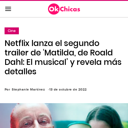
Saltar
al
contenido
principal
Cine
Saltar
Netflix lanza el segundo
a
la
trailer de ‘Matilda, de Roald
navegación
Dahl: El musical’ y revela más
principal
detalles
Por
Stephanie Martínez
13 de octubre de 2022