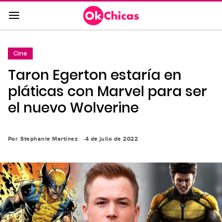
Saltar
al
contenido
principal
Cine
Saltar
Taron Egerton estaría en
a
la
pláticas con Marvel para ser
navegación
el nuevo Wolverine
principal
Por
Stephanie Martínez
4 de julio de 2022