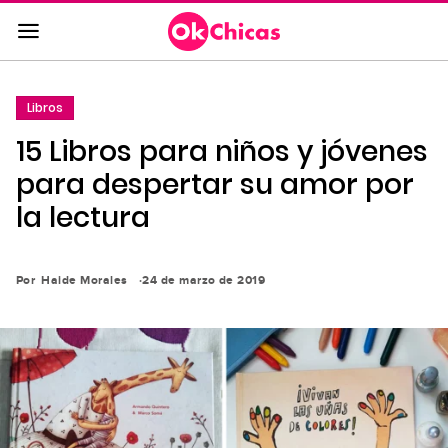
Saltar
al
contenido
principal
Libros
Saltar
15 Libros para niños y jóvenes
a
la
para despertar su amor por
navegación
la lectura
principal
Por
Haide Morales
24 de marzo de 2019