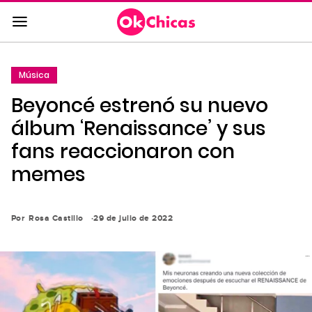
Saltar
al
contenido
principal
Música
Saltar
Beyoncé estrenó su nuevo
a
la
álbum ‘Renaissance’ y sus
navegación
fans reaccionaron con
principal
memes
Por
Rosa Castillo
29 de julio de 2022