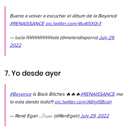
Bueno a volver a escuchar el álbum de la Beyoncé
#RENAISSANCE
pic.twitter.com/4Iu4l5X0r3
— lucía ññññññññññista (@melendixporro)
July 29,
2022
7. Yo desde ayer
#Beyonce
Is Back Bitches 🔥🔥🔥
#RENAISSANCE
me
lo esta dando todo!!!
pic.twitter.com/A6lgI5Bcah
— René Egair 𓄂𓆃 (@RenEgair)
July 29, 2022