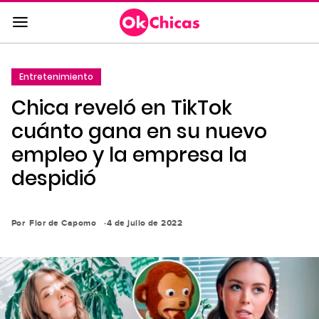
Saltar
al
contenido
principal
Entretenimiento
Saltar
Chica reveló en TikTok
a
la
cuánto gana en su nuevo
navegación
empleo y la empresa la
principal
despidió
Por
Flor de Capomo
4 de julio de 2022