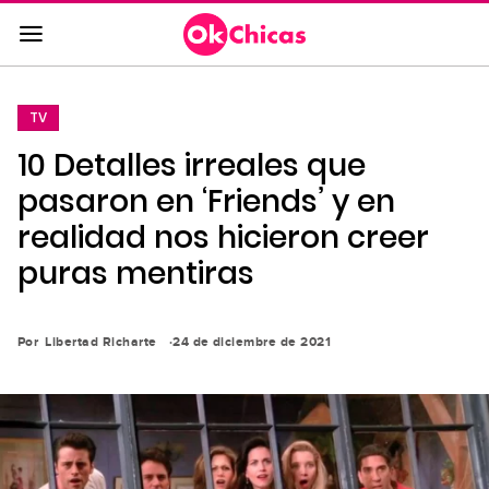
Saltar
al
contenido
principal
TV
Saltar
10 Detalles irreales que
a
la
pasaron en ‘Friends’ y en
navegación
realidad nos hicieron creer
principal
puras mentiras
Por
Libertad Richarte
24 de diciembre de 2021