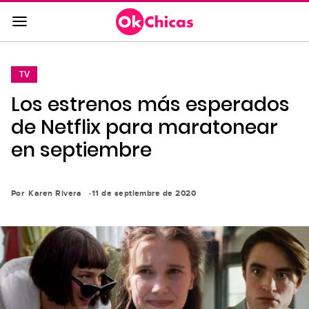
Saltar
al
contenido
principal
TV
Saltar
Los estrenos más esperados
a
la
de Netflix para maratonear
navegación
en septiembre
principal
Por
Karen Rivera
11 de septiembre de 2020