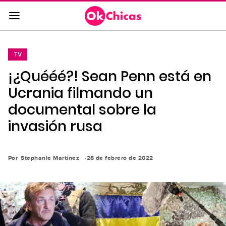
Saltar
al
contenido
principal
TV
Saltar
¡¿Quééé?! Sean Penn está en
a
la
Ucrania filmando un
navegación
documental sobre la
principal
invasión rusa
Por
Stephanie Martínez
28 de febrero de 2022