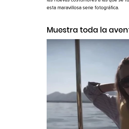
las nuevas costumbres a las que se t
esta maravillosa serie fotográfica.
Muestra toda la avent