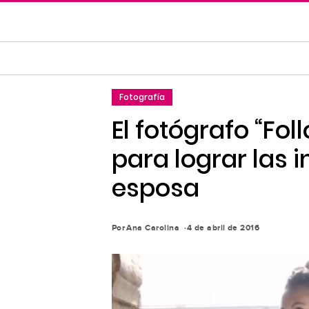
Saltar
al
contenido
principal
Saltar
Fotografía
a
la
El fotógrafo “Fo
navegación
para lograr las 
principal
esposa
Por
Ana Carolina
4 de abril de 2016