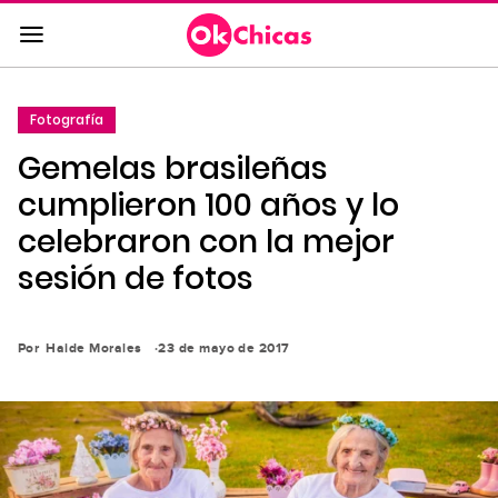
Saltar
al
contenido
principal
Fotografía
Saltar
Gemelas brasileñas
a
la
cumplieron 100 años y lo
navegación
celebraron con la mejor
principal
sesión de fotos
Por
Haide Morales
23 de mayo de 2017