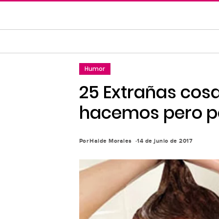
Saltar
al
contenido
principal
Saltar
Humor
a
la
25 Extrañas cos
navegación
hacemos pero p
principal
Por
Haide Morales
14 de junio de 2017