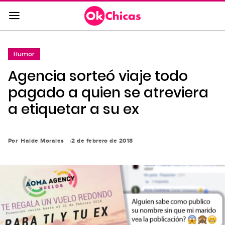
Saltar
al
contenido
principal
Humor
Saltar
Agencia sorteó viaje todo
a
la
pagado a quien se atreviera
navegación
a etiquetar a su ex
principal
Por
Haide Morales
2 de febrero de 2018