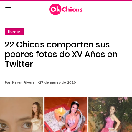
Saltar
al
contenido
principal
Humor
Saltar
22 Chicas comparten sus
a
la
peores fotos de XV Años en
navegación
Twitter
principal
Por
Karen Rivera
27 de marzo de 2020