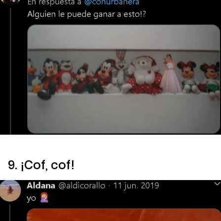
9. ¡Cof, cof!