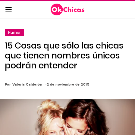
Saltar
al
contenido
principal
Humor
Saltar
15 Cosas que sólo las chicas
a
la
que tienen nombres únicos
navegación
podrán entender
principal
Por
Valeria Calderón
2 de noviembre de 2015