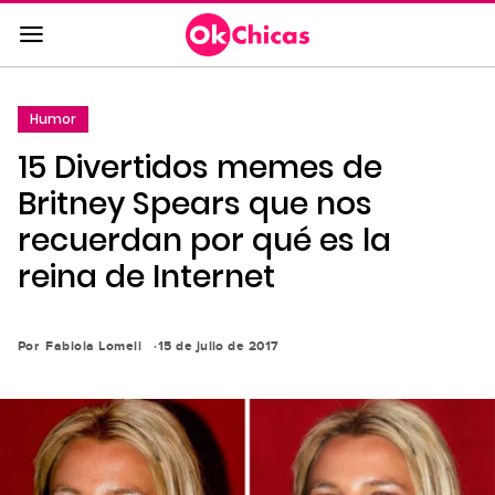
Saltar
al
contenido
principal
Humor
Saltar
15 Divertidos memes de
a
la
Britney Spears que nos
navegación
recuerdan por qué es la
principal
reina de Internet
Por
Fabiola Lomeli
15 de julio de 2017