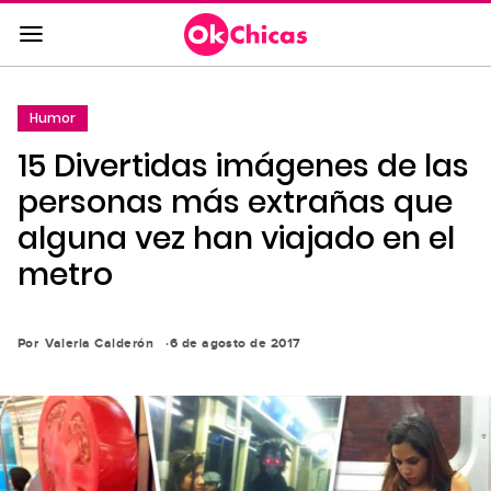
Saltar
al
contenido
principal
Humor
Saltar
15 Divertidas imágenes de las
a
la
personas más extrañas que
navegación
alguna vez han viajado en el
principal
metro
Por
Valeria Calderón
6 de agosto de 2017