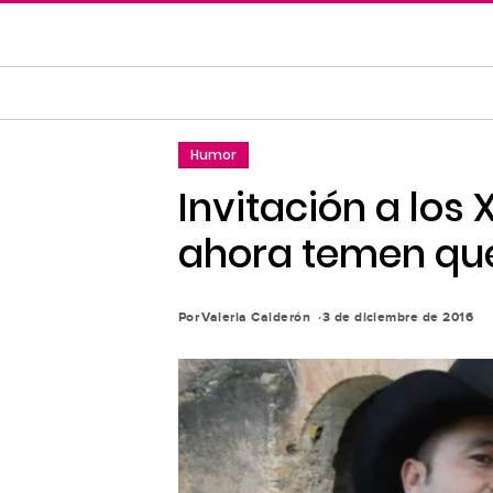
Saltar
al
contenido
principal
Saltar
Humor
a
la
Invitación a los 
navegación
ahora temen que
principal
Por
Valeria Calderón
3 de diciembre de 2016