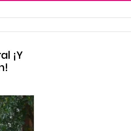
al ¡Y
n!