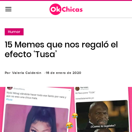
Saltar
al
contenido
principal
Humor
Saltar
15 Memes que nos regaló el
a
la
efecto ‘Tusa’
navegación
principal
Por
Valeria Calderón
16 de enero de 2020