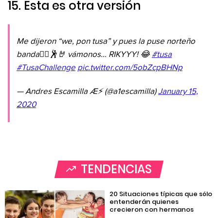
15. Esta es otra versión
Me dijeron “we, pon tusa” y pues la puse norteño
banda🤷‍♂️🕺🤘 vámonos… RIKYYY! 😂
#tusa
#TusaChallenge
pic.twitter.com/5obZcpBHNp
— Andres Escamilla Æ⚡️ (@a1escamilla)
January 15,
2020
TENDENCIAS
20 Situaciones típicas que sólo
entenderán quienes
crecieron con hermanos